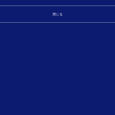
ぜひ下記からご参加ください。
閉じる
『スマート農業を目指す先端技術フェア on the Web』
Top
お気軽にお問い合わせください。
製品・サービスに関することなどご相談ください。
TEL.
（平日 8:30～17:30）
089-931-7175