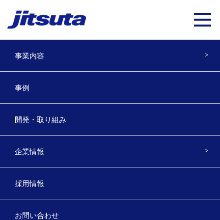
事業内容
『スマート農業を目指す先端技術フ
事例
ェア on the Web』に出展しまし
た。
開発・取り組み
2021年1月20日
企業情報
標記展示会（事務局 公益社団法人 農林水産・食品産業技
術振興協会殿）はオンラインでの開催です。
開催期間は2021年1月20日から3月5日です。
採用情報
当社からは「垂直離着陸型ドローンDJV01」、「農林業向
けソリューション」を出展しています。
お問い合わせ