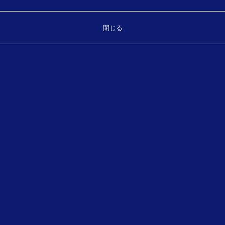
閉じる
Top
お気軽にお問い合わせください。
製品・サービスに関することなどご相談ください。
TEL.
（平日 8:30～17:30）
089-931-7175
お問い合わせフォーム
メールでのお問い合わせ