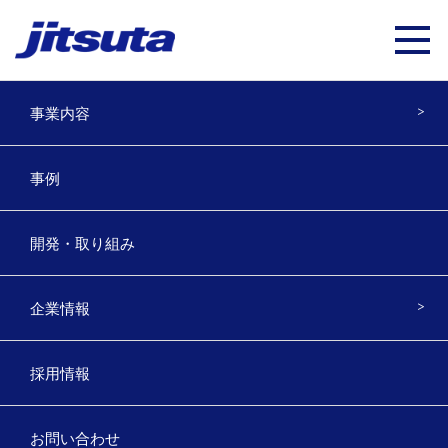
事業内容
レイヤの設定（配色・レイヤ名等）
事例
を初期化したい
開発・取り組み
2023年7月13日
以下のマニュアルの
3ページ目
をご参照ください。
企業情報
Assist7・8共通です。
データ最適化
採用情報
お問い合わせ