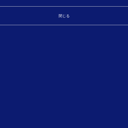
Top
閉じる
お気軽にお問い合わせください。
製品・サービスに関することなどご相談ください。
TEL.
（平日 8:30～17:30）
089-931-7175
お問い合わせフォーム
メールでのお問い合わせ