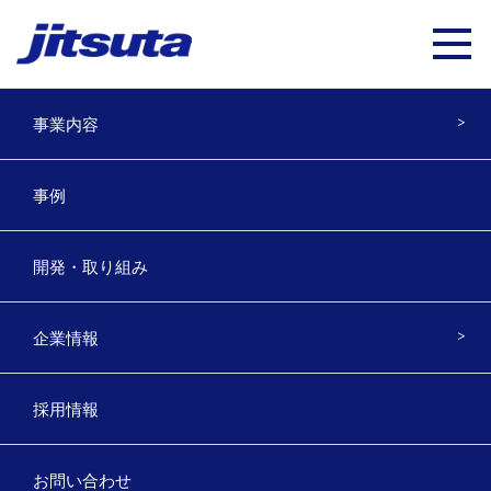
事業内容
ユーザー事例を公開しました 林業
事例
アカデミーふくしま
開発・取り組み
2022年8月22日
林業アカデミーふくしま様のOWL事例を公開しました。
企業情報
是非ご覧ください。
採用情報
https://www.jitsuta.co.jp/works-detail/?no=2475
お問い合わせ