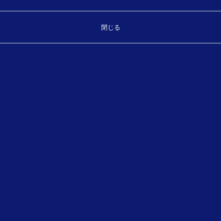
閉じる
Top
お気軽にお問い合わせください。
製品・サービスに関することなどご相談ください。
TEL.
（平日 8:30～17:30）
089-931-7175
お問い合わせフォーム
メールでのお問い合わせ