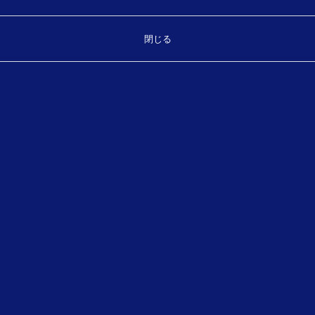
お気軽にお問い合わせください。
閉じる
製品・サービスに関することなどご相談ください。
TEL.
（平日 8:30～17:30）
089-931-7175
お問い合わせフォーム
メールでのお問い合わせ
〒790-0964
愛媛県松山市中村二丁目8番1号