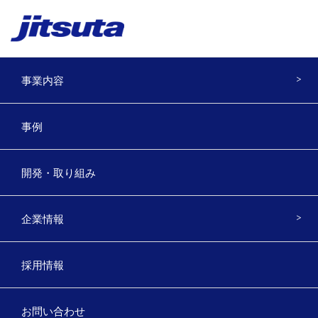
事業内容
京都府版木材検収システムの開発
事例
2024年1月29日
開発・取り組み
京都府農林水産技術センター森林技術センター様と京都府
版木材検収システムの開発を行いました。
企業情報
京都府の流通で使用されている帳票への対応、打音による
丸太の強度を推定する機能（検収データとの連携保存も対
応）、
採用情報
チョークの色を認識して荷主を仕分ける機能、トラックに
積み込まれる前後の椪積の写真から積まれた丸太のみを検
お問い合わせ
寸する機能などを搭載しました。