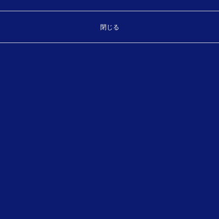
お気軽にお問い合わせください。
閉じる
製品・サービスに関することなどご相談ください。
TEL.
（平日 8:30～17:30）
089-931-7175
お問い合わせフォーム
メールでのお問い合わせ
〒790-0964
愛媛県松山市中村二丁目8番1号