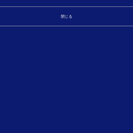
導入で、より柔軟な働き方を支援し
ます
閉じる
弊社では、業務の効率化を実現する複合機やクラウドサー
ビスをご案内しています。
さまざまなワークスタイルに対応し、日々の仕事の生産性
向上に貢献します。
提供サービス
OUR SERVICE