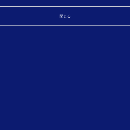
タップ、画像認識入力は勿論、日本語での音声認識入力も
確認して頂けました。
閉じる
台湾では森林の8割が国有林で古くから伐採が禁じられてお
り、
近年ようやく伐採がはじまり、その作業を請け負っておら
れるとのことです。
今後、台湾の林野庁にあたる部門にも紹介したいと満足し
ていただきました。
Top