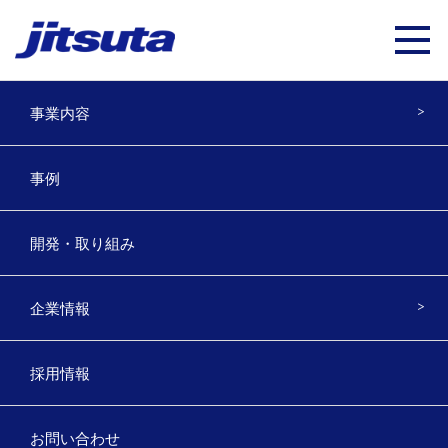
事業内容
台湾の大手林業企業HUNG CHENG F
事例
ORESTRY様に木材検収システムを
導入頂きました
開発・取り組み
2024年1月31日
企業情報
2023年茨城県での林業機械化展にて弊社ブースにてご説明
したことを切っ掛けに、
採用情報
導入の為再び来日頂き弊社
木材検収システム
をご導入頂き
ました。
お問い合わせ