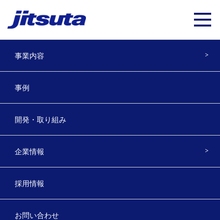
事業内容
森林経営管理制度の森林調査業務で
事例
効果を発揮
開発・取り組み
2021年1月5日
職員で森林調査をする際、林内に境界杭がない箇所が多
企業情報
く、また、森林所有者の立会も難しいため、GNSS測量機を
導入し、現場で現在地の把握を行うことを目的として
ARU
Q_Android
と
Geode
導入しました。
採用情報
GNSS測量機器を導入する際、重視したのは対応衛星である
が、それと同時に視認性や森林GISへの展開に優れたARUQ
とセットになっている点、価格の面からGeodeを導入する
お問い合わせ