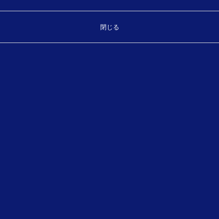
閉じる
Top
お気軽にお問い合わせください。
製品・サービスに関することなどご相談ください。
TEL.
（平日 8:30～17:30）
089-931-7175
お問い合わせフォーム
メールでのお問い合わせ