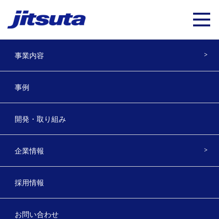
事業内容
高校生に森林調査効率化体験
事例
2021年2月19日
開発・取り組み
愛媛県立上浮穴高等学校の生徒に最新の林業機械に触れて
もらうため、
企業情報
3Dレーザースキャナー
OWL
と
AssistZ
による材積推定につ
いて講習とデモンストレーションを行いました。
採用情報
従来の輪尺やバーテックスなどを使ったプロット調査方法
と、OWL、AssistZの調査方法を体験していただきました。
お問い合わせ