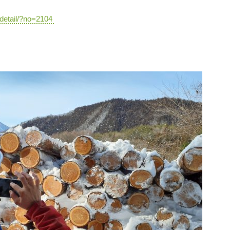
-detail/?no=2104