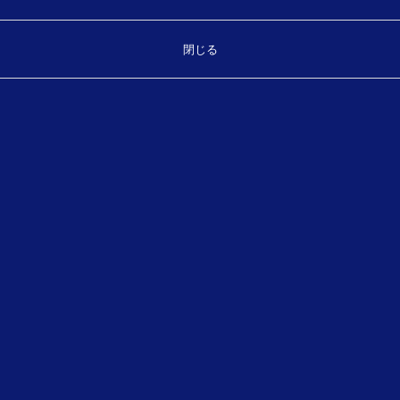
閉じる
Top
お気軽にお問い合わせください。
製品・サービスに関することなどご相談ください。
TEL.
（平日 8:30～17:30）
089-931-7175
お問い合わせフォーム
メールでのお問い合わせ