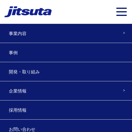
事業内容
ユーザー事例を公開しました 神奈
事例
川県様
開発・取り組み
2023年5月20日
神奈川県様の事例を公開しました。
企業情報
是非ご覧下さい。
採用情報
https-543daa//www.jitsuta.co.jp/works-detail/?no=2912
お問い合わせ