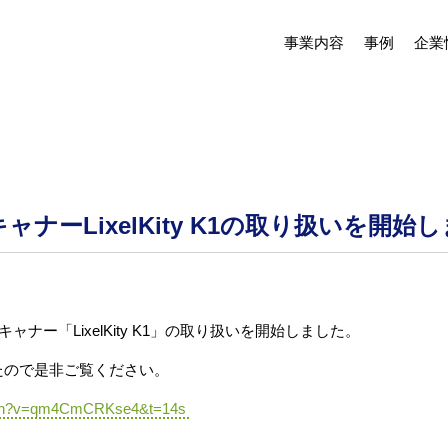
事業内容
事例
企業
ナーLixelKity K1の取り扱いを開始
ャナー「LixelKity K1」の取り扱いを開始しました。
たので是非ご覧ください。
atch?v=qm4CmCRKse4&t=14s