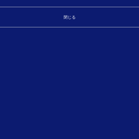
閉じる
高精度な位置情報取得
Geode は、林内でもサブメーター級で計測できるコンパ
クトなGNSS受信機です。造林補助申請のための現地測
量、森林調査や境界確認、GISデータ収集など、現場に
必要な精度に合わせて運用できます。軽量・ワンボタン